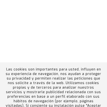
Las cookies son importantes para usted, influyen en
su experiencia de navegación, nos ayudan a proteger
su privacidad y permiten realizar las peticiones que
nos solicite a través de la web. Utilizamos cookies
propias y de terceros para analizar nuestros
Canal Ético
Portal del Empleado
Política de
servicios y mostrarle publicidad relacionada con sus
calidad, medio ambiente, prevención de riesgos y
preferencias en base a un perfil elaborado con sus
hábitos de navegación (por ejemplo, páginas
accidentes graves
visitadas). Si consiente su instalación pulse "Aceptar