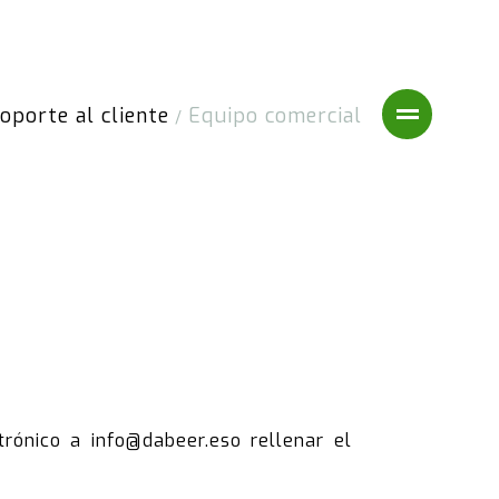
oporte al cliente
Equipo comercial
/
ctrónico a
info@dabeer.es
o rellenar el