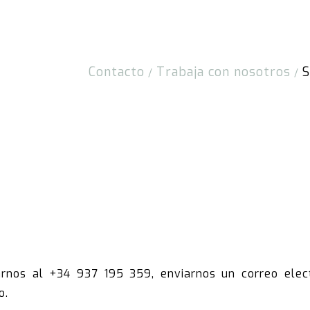
Contacto
Trabaja con nosotros
S
/
/
arnos al +34 937 195 359, enviarnos un correo ele
o.