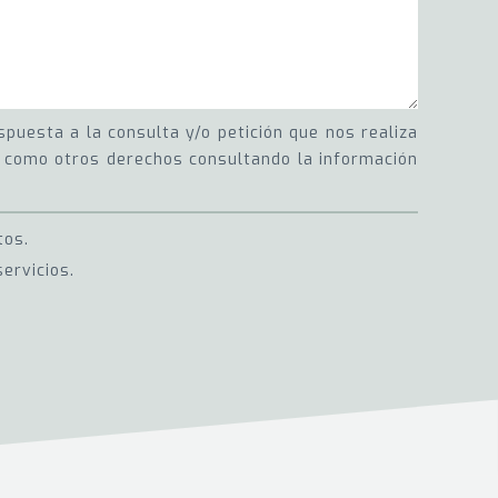
puesta a la consulta y/o petición que nos realiza
sí como otros derechos consultando la información
tos.
ervicios.