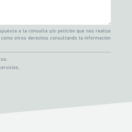
puesta a la consulta y/o petición que nos realiza
sí como otros derechos consultando la información
tos.
ervicios.