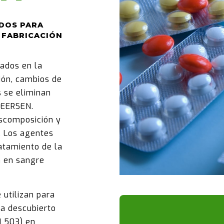
DOS PARA
 FABRICACIÓN
ados en la
ión, cambios de
s se eliminan
BEERSEN.
escomposición y
. Los agentes
atamiento de la
n en sangre
 utilizan para
a descubierto
N 503) en