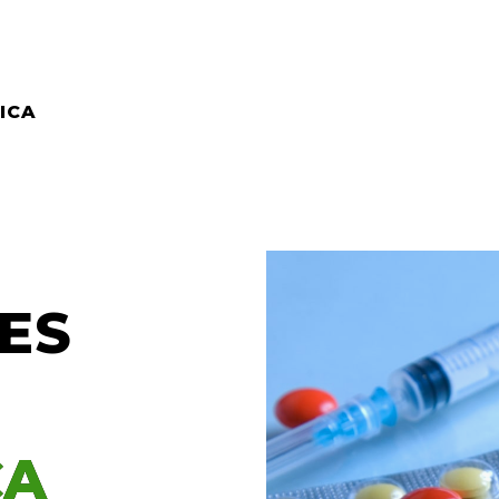
ICA
ES
CA
CA