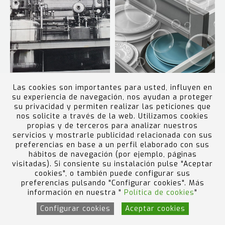
Las cookies son importantes para usted, influyen en
¡CELEBRAMOS 60 AÑOS
¿QUÉ HACE QUE UN
su experiencia de navegación, nos ayudan a proteger
DE ÉXITO Y
DETERGENTE LIMPIE
su privacidad y permiten realizar las peticiones que
COMPROMISO: UN
CORRECTAMENTE?
nos solicite a través de la web. Utilizamos cookies
ANIVERSARIO ESPECIAL
propias y de terceros para analizar nuestros
PARA S. A. DABEER!
servicios y mostrarle publicidad relacionada con sus
preferencias en base a un perfil elaborado con sus
hábitos de navegación (por ejemplo, páginas
visitadas). Si consiente su instalación pulse "Aceptar
cookies", o también puede configurar sus
preferencias pulsando "Configurar cookies". Más
MÁS NOTICIAS
información en nuestra "
Política de cookies
"
Configurar cookies
Aceptar cookies