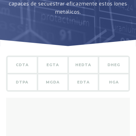
capaces de secuestrar eficazmente estos iones
metálicos.
CDTA
EGTA
HEDTA
DHEG
DTPA
MGDA
EDTA
HGA