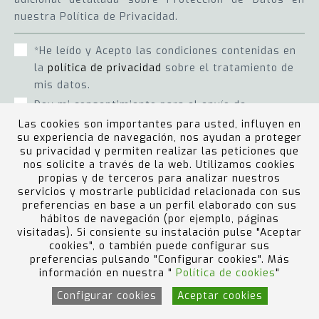
nuestra Política de Privacidad.
*He leído y Acepto las condiciones contenidas en
la
política de privacidad
sobre el tratamiento de
mis datos.
Doy mi consentimiento para el envío de
novedades comerciales y/o nuevas promociones
Las cookies son importantes para usted, influyen en
su experiencia de navegación, nos ayudan a proteger
de productos y servicios.
su privacidad y permiten realizar las peticiones que
nos solicite a través de la web. Utilizamos cookies
propias y de terceros para analizar nuestros
ENVIAR
servicios y mostrarle publicidad relacionada con sus
preferencias en base a un perfil elaborado con sus
hábitos de navegación (por ejemplo, páginas
visitadas). Si consiente su instalación pulse "Aceptar
cookies", o también puede configurar sus
preferencias pulsando "Configurar cookies". Más
información en nuestra "
Política de cookies
"
Configurar cookies
Aceptar cookies
ÚLTIMAS
ÚLTIMAS