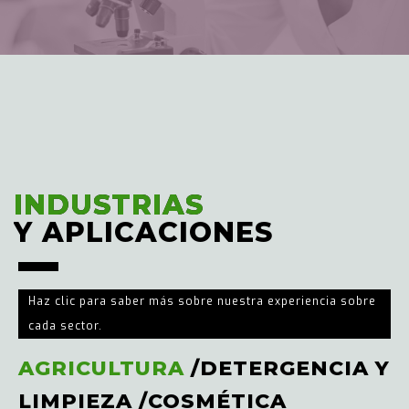
INDUSTRIAS
INDUSTRIAS
Y APLICACIONES
Y APLICACIONES
Haz clic para saber más sobre nuestra experiencia sobre
cada sector.
AGRICULTURA
/
DETERGENCIA Y
LIMPIEZA
/
COSMÉTICA