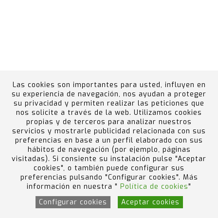
Las cookies son importantes para usted, influyen en
su experiencia de navegación, nos ayudan a proteger
su privacidad y permiten realizar las peticiones que
nos solicite a través de la web. Utilizamos cookies
propias y de terceros para analizar nuestros
Canal Ético
Portal del Empleado
Política de
servicios y mostrarle publicidad relacionada con sus
calidad, medio ambiente, prevención de riesgos y
preferencias en base a un perfil elaborado con sus
hábitos de navegación (por ejemplo, páginas
accidentes graves
visitadas). Si consiente su instalación pulse "Aceptar
Design by Code Barcelona
cookies", o también puede configurar sus
preferencias pulsando "Configurar cookies". Más
información en nuestra "
Política de cookies
"
Configurar cookies
Aceptar cookies