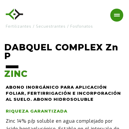
Fertilizantes
/
Secuestrantes
/
Fosfonatos
DABQUEL COMPLEX Zn
P
ZINC
ZINC
ABONO INORGÁNICO PARA APLICACIÓN
FOLIAR, FERTIRRIGACIÓN E INCORPORACIÓN
AL SUELO. ABONO HIDROSOLUBLE
RIQUEZA GARANTIZADA
Zinc 14% p/p soluble en agua complejado por
ácido heptaglucónico. Estable en el intervalo de