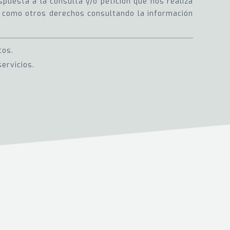
puesta a la consulta y/o petición que nos realiza
sí como otros derechos consultando la información
tos.
ervicios.