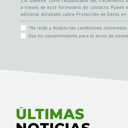
S.A. DABEER, como responsable del tratamiento de
a través de este formulario de contacto. Puede e
adicional detallada sobre Protección de Datos en 
*He leído y Acepto las condiciones contenidas
Doy mi consentimiento para el envío de nove
ÚLTIMAS
ÚLTIMAS