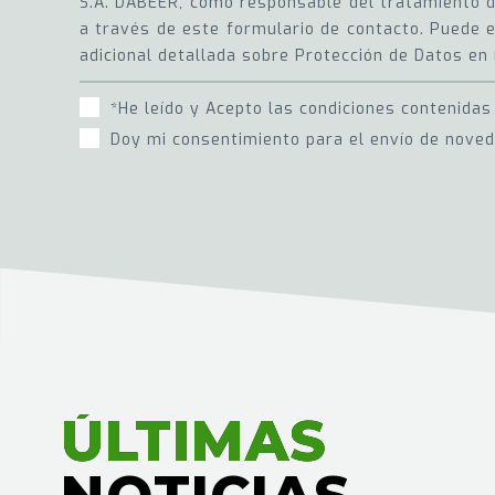
S.A. DABEER, como responsable del tratamiento de
a través de este formulario de contacto. Puede e
adicional detallada sobre Protección de Datos en 
*He leído y Acepto las condiciones contenidas
Doy mi consentimiento para el envío de nove
ÚLTIMAS
ÚLTIMAS