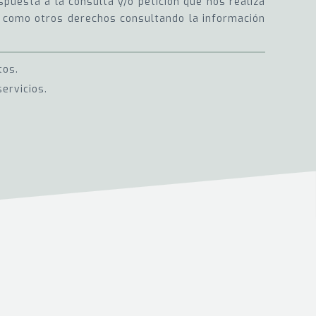
puesta a la consulta y/o petición que nos realiza
sí como otros derechos consultando la información
tos.
ervicios.