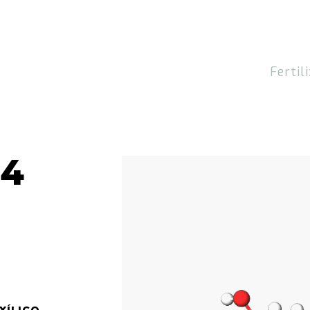
Fertil
H4