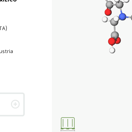
XÍLICO
TA)
ustria