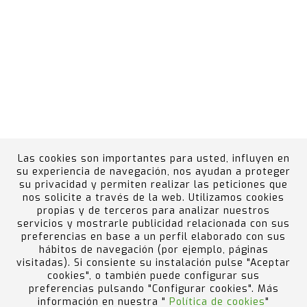
Las cookies son importantes para usted, influyen en
su experiencia de navegación, nos ayudan a proteger
su privacidad y permiten realizar las peticiones que
nos solicite a través de la web. Utilizamos cookies
propias y de terceros para analizar nuestros
Canal Ético
Portal del Empleado
Política de
servicios y mostrarle publicidad relacionada con sus
calidad, medio ambiente, prevención de riesgos y
preferencias en base a un perfil elaborado con sus
hábitos de navegación (por ejemplo, páginas
accidentes graves
visitadas). Si consiente su instalación pulse "Aceptar
Design by Code Barcelona
cookies", o también puede configurar sus
preferencias pulsando "Configurar cookies". Más
información en nuestra "
Política de cookies
"