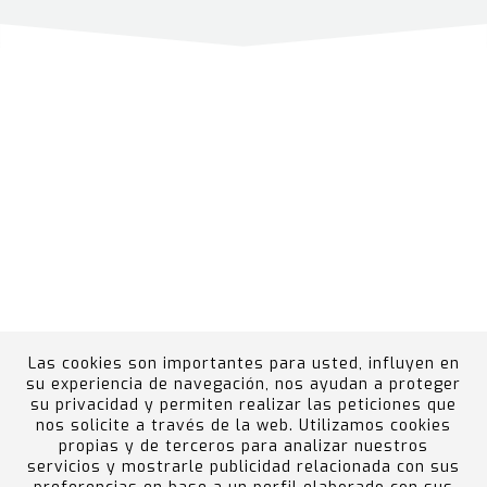
Las cookies son importantes para usted, influyen en
su experiencia de navegación, nos ayudan a proteger
su privacidad y permiten realizar las peticiones que
nos solicite a través de la web. Utilizamos cookies
propias y de terceros para analizar nuestros
Canal Ético
Portal del Empleado
Política de
servicios y mostrarle publicidad relacionada con sus
calidad, medio ambiente, prevención de riesgos y