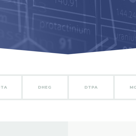
DTA
DHEG
DTPA
M