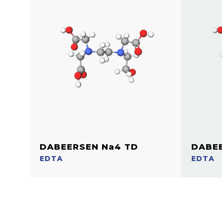
DABEERSEN Na4 TD
DABE
EDTA
EDTA