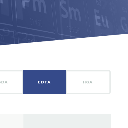
GDA
EDTA
HGA