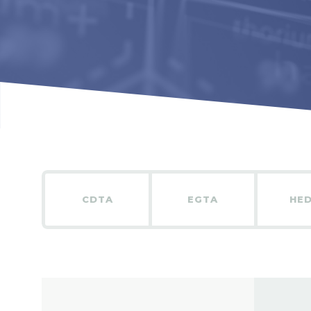
CDTA
EGTA
HE