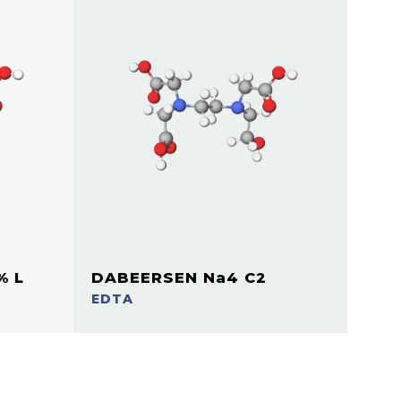
% L
DABEERSEN Na4 C2
EDTA