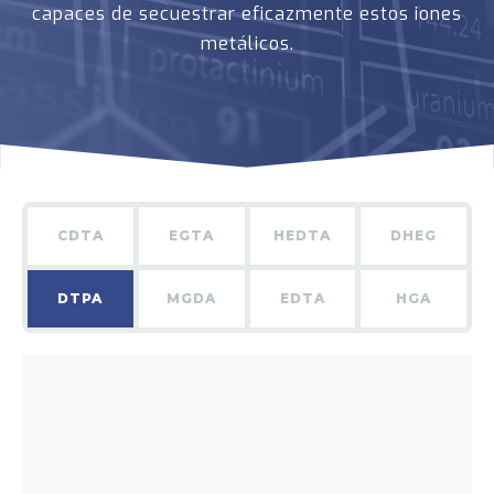
capaces de secuestrar eficazmente estos iones
metálicos.
CDTA
EGTA
HEDTA
DHEG
DTPA
MGDA
EDTA
HGA