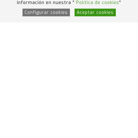
información en nuestra "
Política de cookies
"
Configurar cookies
Aceptar cookies
Canal Ético
Portal del Empleado
Política de
calidad, medio ambiente, prevención de riesgos y
accidentes graves
Design by Code Barcelona