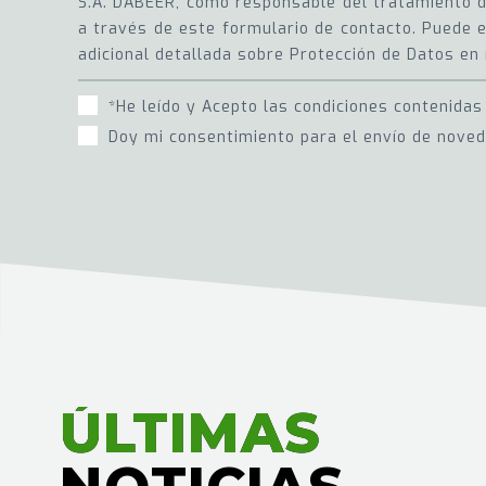
S.A. DABEER, como responsable del tratamiento de
a través de este formulario de contacto. Puede e
adicional detallada sobre Protección de Datos en 
*He leído y Acepto las condiciones contenidas
Doy mi consentimiento para el envío de nove
ÚLTIMAS
ÚLTIMAS