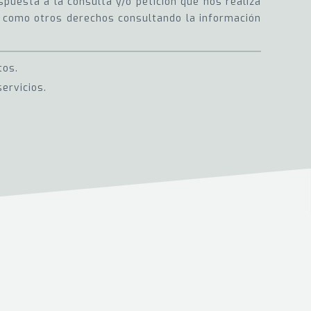
puesta a la consulta y/o petición que nos realiza
sí como otros derechos consultando la información
tos.
ervicios.